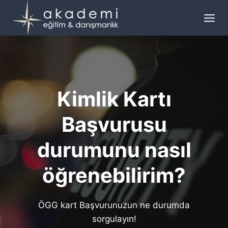
Skip
to
content
Kimlik Kartı
Başvurusu
durumunu nasıl
öğrenebilirim?
ÖGG kart Başvurunuzun ne durumda
sorgulayın!