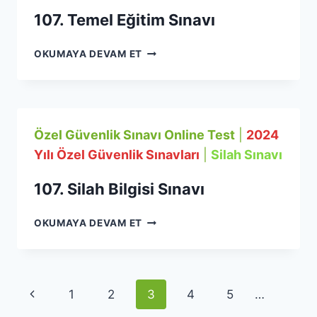
107. Temel Eğitim Sınavı
107.
OKUMAYA DEVAM ET
TEMEL
EĞITIM
SINAVI
Özel Güvenlik Sınavı Online Test
|
2024
Yılı Özel Güvenlik Sınavları
|
Silah Sınavı
107. Silah Bilgisi Sınavı
107.
OKUMAYA DEVAM ET
SILAH
BILGISI
SINAVI
Page
Previous
1
2
3
4
5
…